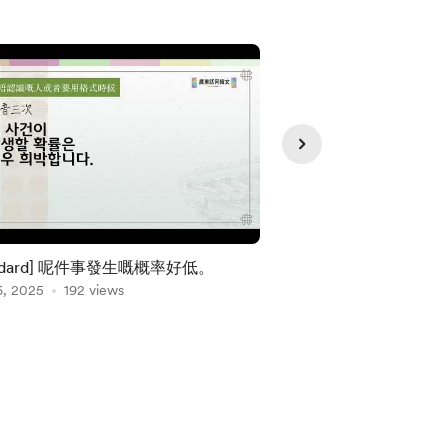
andard] 呢件事發生嘅概率好低。
[Standard] 條山
6, 2025
192 views
苦呀。
Jan 03, 2025
173 vie