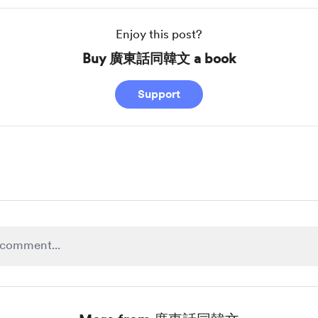
Enjoy this post?
Buy 廣東話同韓文 a book
Support