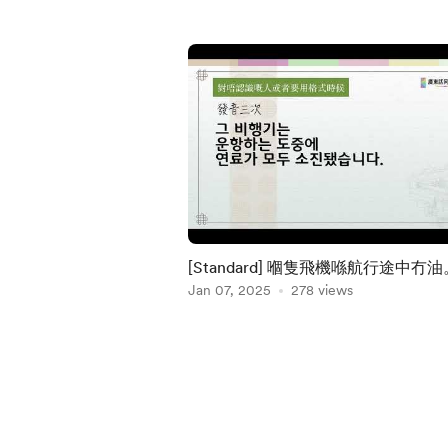
[Standard] 嗰隻飛機喺航行途中冇油
Jan 07, 2025
278 views
Item
1
of
5