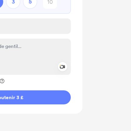
3
5
Add a video message
ivé
utenir 3 £