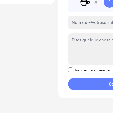
☕
x
1
Rendre ce message pr
Rendez cela mensuel
So