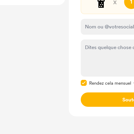
🧋
x
1
Rendre ce message pr
Rendez cela mensuel
Sout