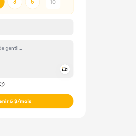
3
5
Add a video message
ivé
enir 5 $
/mois