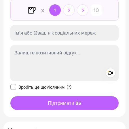
🍺
x
1
3
5
Add a 
Зробити це повідомлення приватним
Зробіть це щомісячним
Підтримати $5