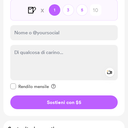
🍺
x
1
3
5
Add a 
Rendi questo messaggio privato
Rendilo mensile
Sostieni con $5