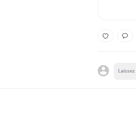
Item
1
of
1