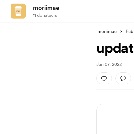
moriimae
11 donateurs
moriimae
Publ
updat
Jan 07, 2022