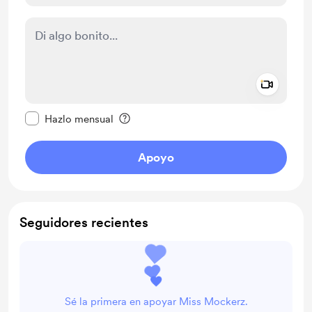
Add a 
Configurar este mensaje como privado
Hazlo mensual
Apoyo
Seguidores recientes
Sé la primera en apoyar Miss Mockerz.