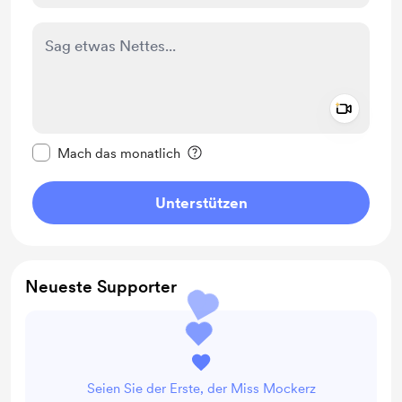
Add a 
Diese Nachricht als privat kennzeichnen
Mach das monatlich
Unterstützen
Neueste Supporter
Seien Sie der Erste, der Miss Mockerz