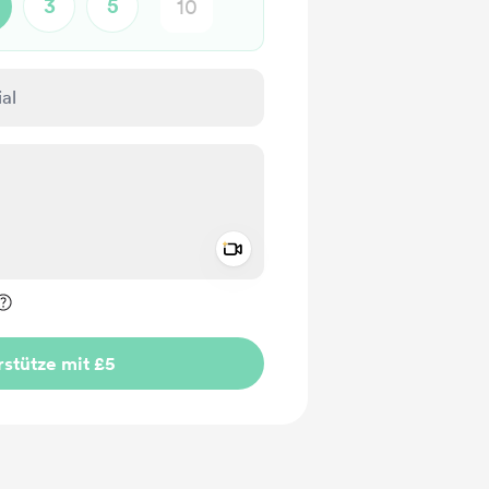
3
5
Add a video message
rivat kennzeichnen
stütze mit £5