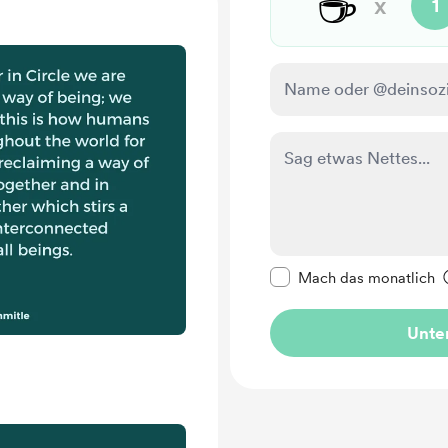
☕
x
1
Diese Nachricht als p
Mach das monatlich
Unter