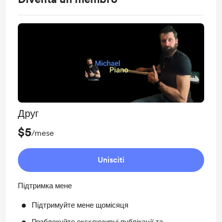
Друг
$5
/mese
Unisciti
Підтримка мене
Підтримуйте мене щомісяця
Розблокуйте ексклюзивні публікації та