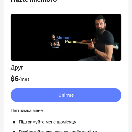
Друг
$5
/mes
Unirme
Підтримка мене
Підтримуйте мене щомісяця
Розблокуйте ексклюзивні публікації та