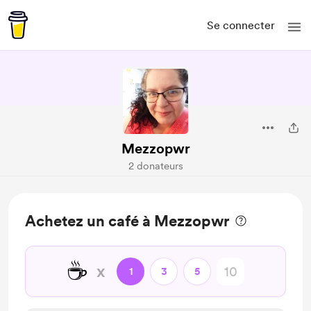
Se connecter
Mezzopwr
2 donateurs
Achetez un café à Mezzopwr
☕
x
1
3
5