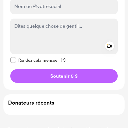
Add a 
Rendre ce message privé
Rendez cela mensuel
Soutenir 5 $
Donateurs récents