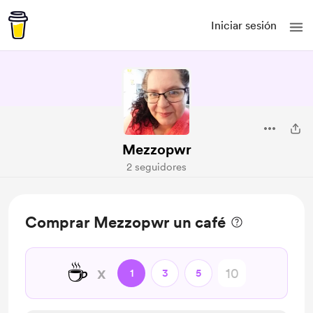
Iniciar sesión
Mezzopwr
2 seguidores
Comprar Mezzopwr un café
☕
x
1
3
5