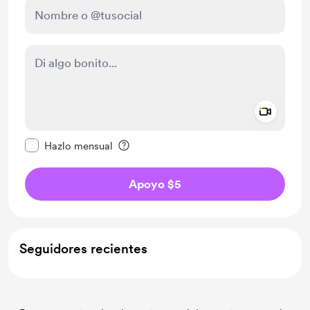
Add a 
Configurar este mensaje como privado
Hazlo mensual
Apoyo $5
Seguidores recientes