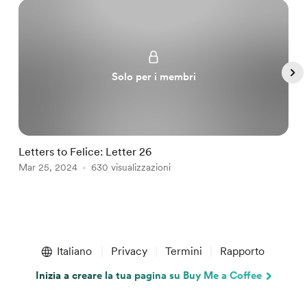
Solo per i membri
Letters to Felice: Letter 26
a
Mar 25, 2024
630 visualizzazioni
M
Item
1
Italiano
Privacy
Termini
Rapporto
of
5
Inizia a creare la tua pagina su Buy Me a Coffee