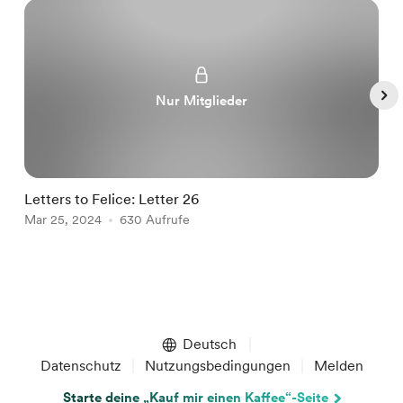
Nur Mitglieder
Letters to Felice: Letter 26
a
Mar 25, 2024
630 Aufrufe
M
Item
1
of
Deutsch
5
Datenschutz
Nutzungsbedingungen
Melden
Starte deine „Kauf mir einen Kaffee“-Seite