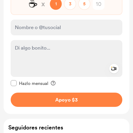
☕
x
1
3
5
Add a 
Configurar este mensaje como privado
Hazlo mensual
Apoyo $3
Seguidores recientes