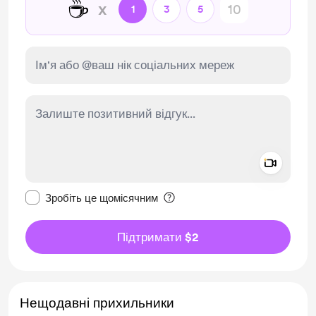
☕
x
1
3
5
Add a 
Зробити це повідомлення приватним
Зробіть це щомісячним
Підтримати $2
Нещодавні прихильники