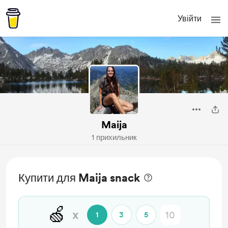
Увійти
Maija
1 прихильник
Купити для Maija snack
🍏
x
1
3
5