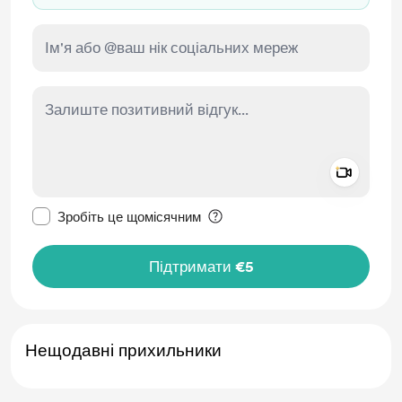
Add a 
Зробити це повідомлення приватним
Зробіть це щомісячним
Підтримати €5
Нещодавні прихильники