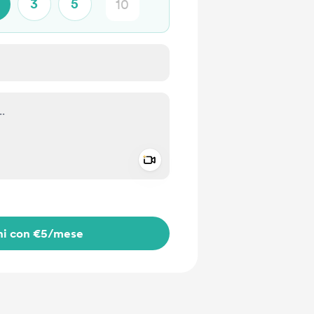
3
5
Add a video message
io privato
ni con €5
/mese