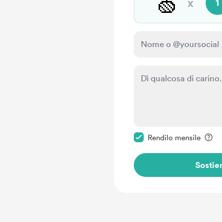
🍏
x
1
Rendi questo messagg
Rendilo mensile
Sostie