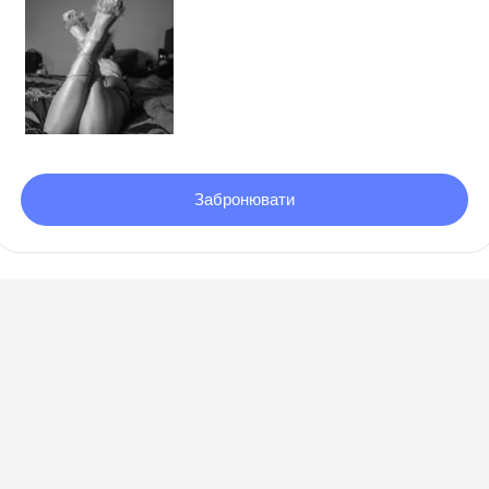
Item
1
Забронювати
of
1