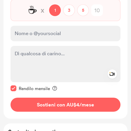
☕
x
1
3
5
Add a 
Rendi questo messaggio privato
Rendilo mensile
Sostieni con AU$4
/mese