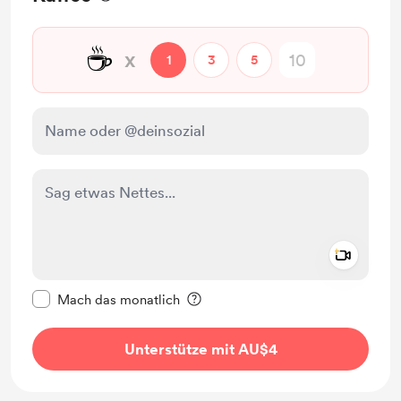
☕
x
1
3
5
Add a 
Diese Nachricht als privat kennzeichnen
Mach das monatlich
Unterstütze mit AU$4