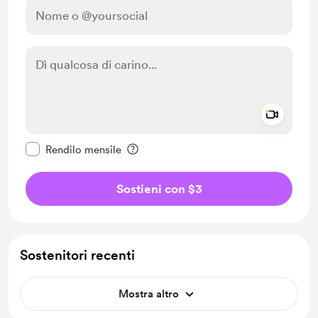
Add a 
Rendi questo messaggio privato
Rendilo mensile
Sostieni con $3
Sostenitori recenti
Mostra altro