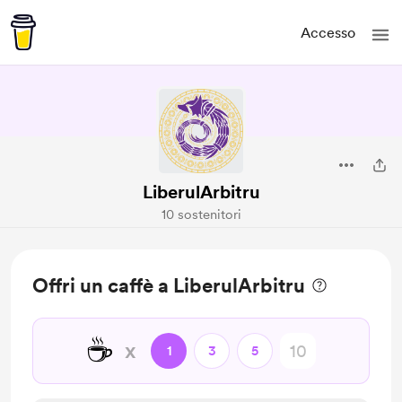
Accesso
LiberulArbitru
10 sostenitori
Offri un caffè a LiberulArbitru
☕
x
1
3
5