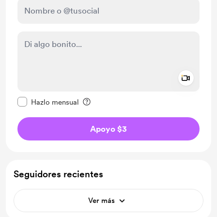
Add a 
Configurar este mensaje como privado
Hazlo mensual
Apoyo $3
Seguidores recientes
Ver más