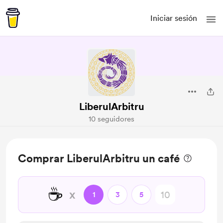
Iniciar sesión
LiberulArbitru
10 seguidores
Comprar LiberulArbitru un café
☕
x
1
3
5