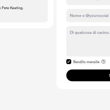
e Pete Keating.
Rendi questo messagg
Rendilo mensile