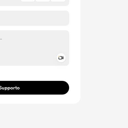
Add a video message
io privato
Supporto