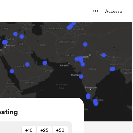
Accesso
eating
+10
+25
+50