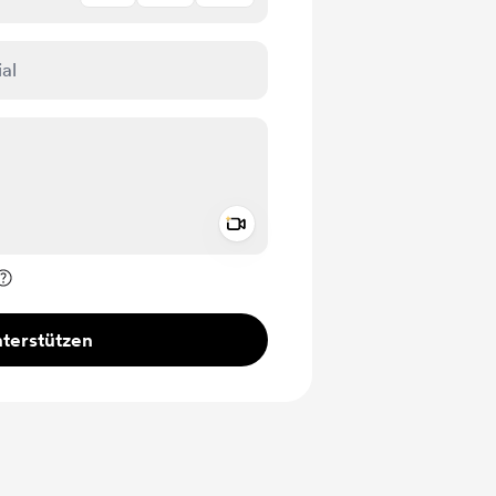
Add a video message
rivat kennzeichnen
terstützen