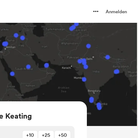
Anmelden
e Keating
+10
+25
+50