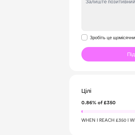
Зробити це повідомл
Зробіть це щомісячн
Пі
Цілі
0.86% of £350
WHEN I REACH £350 I W