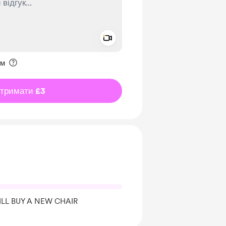
Add a video message
ення приватним
им
дтримати £3
ILL BUY A NEW CHAIR