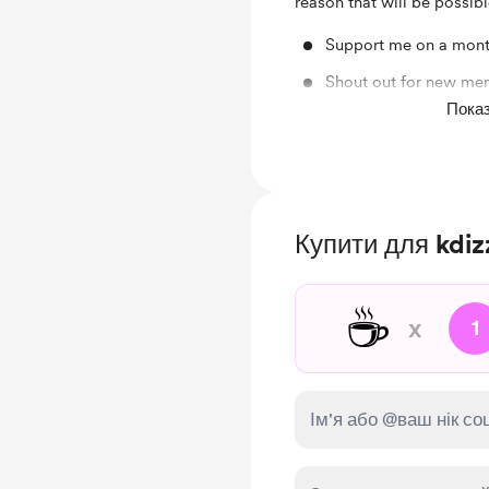
reason that will be possib
Support me on a mont
Shout out for new me
Показ
Discord community
Купити для kdiz
☕
x
1