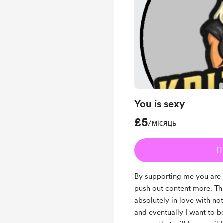
You is sexy
£5
/місяць
П
By supporting me you are 
push out content more. Thi
absolutely in love with n
and eventually I want to be