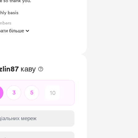
le so thank you.
hly basis
mbers
ати більше
zlin87 каву
3
5