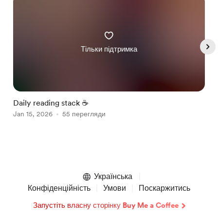
Тільки підтримка
Daily reading stack ☕️
G
Jan 15, 2026
55 перегляди
J
Item
1
of
Українська
5
Конфіденційність
Умови
Поскаржитись
Запустіть власну сторінку Buy Me a Coffee