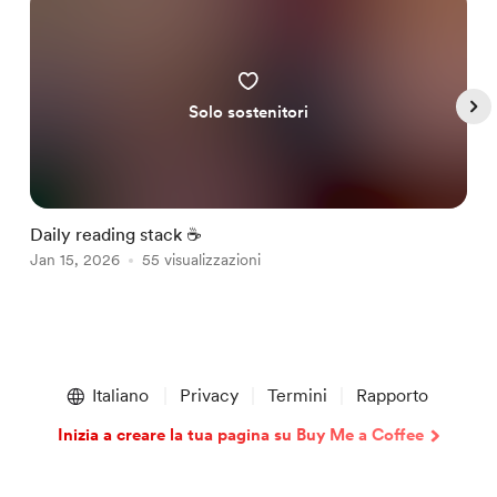
Solo sostenitori
Daily reading stack ☕️
G
Jan 15, 2026
55 visualizzazioni
J
Item
1
Italiano
Privacy
Termini
Rapporto
of
5
Inizia a creare la tua pagina su Buy Me a Coffee