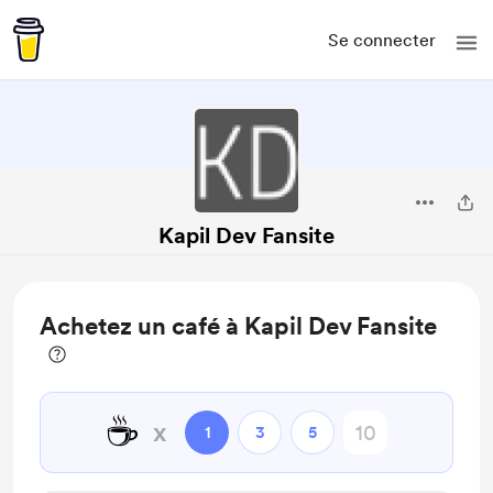
Se connecter
Kapil Dev Fansite
Achetez un café à Kapil Dev Fansite
☕
x
1
3
5