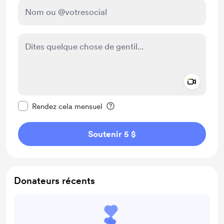
Add a 
Rendre ce message privé
Rendez cela mensuel
Soutenir 5 $
Donateurs récents