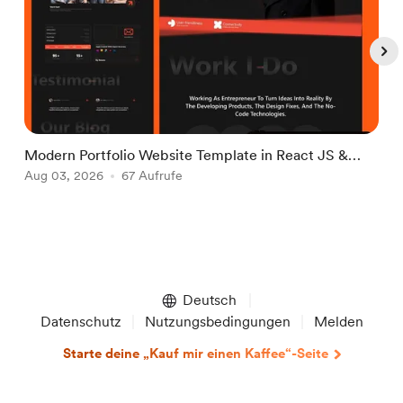
Modern Portfolio Website Template in React JS &
M
Tailwind CSS
Aug 03, 2026
67 Aufrufe
T
A
Item
1
of
Deutsch
5
Datenschutz
Nutzungsbedingungen
Melden
Starte deine „Kauf mir einen Kaffee“-Seite