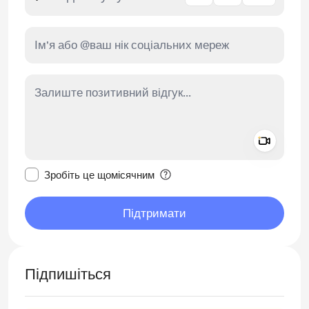
Add a 
Зробити це повідомлення приватним
Зробіть це щомісячним
Підтримати
Підпишіться