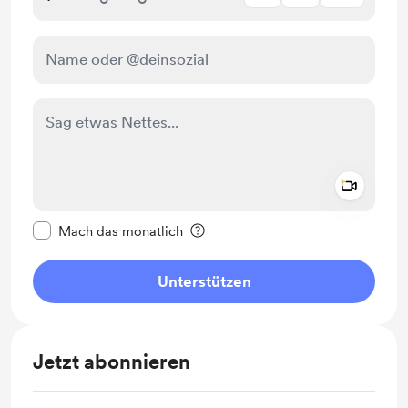
Add a 
Diese Nachricht als privat kennzeichnen
Mach das monatlich
Unterstützen
Jetzt abonnieren