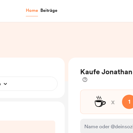
Home
Beiträge
Kaufe Jonathan
n
☕
x
1