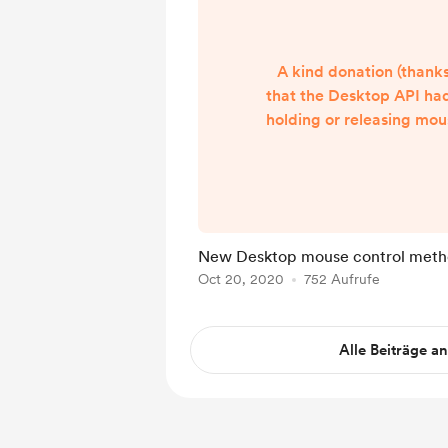
A kind donation (thank
that the Desktop API ha
holding or releasing mou
it was impossible to c
drop functionality. I p
coffees to good use a
new methods to the D
turned its boring docum
New Desktop mouse control meth
guide with many 
Oct 20, 2020
752 Aufrufe
Alle Beiträge a