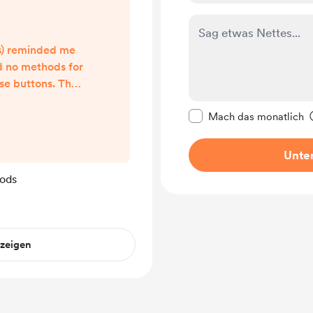
s) reminded me
d no methods for
se buttons. Thus
reate drag and
Diese Nachricht als p
ut my 3 donated
Mach das monatlich
nd added three
esktop API and
Unter
entation into a
ods
examples.
nzeigen