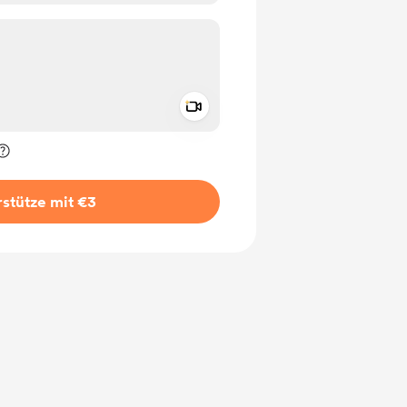
Add a video message
rivat kennzeichnen
stütze mit €3