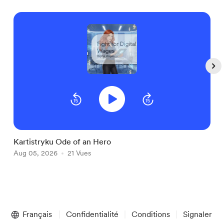
Kartistryku Ode of an Hero
P
Aug 05, 2026
21 Vues
A
Item
1
Français
Confidentialité
Conditions
Signaler
of