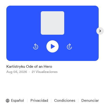
Kartistryku Ode of an Hero
P
Aug 05, 2026
21 Visualizaciones
A
Item
1
Español
Privacidad
Condiciones
Denunciar
of