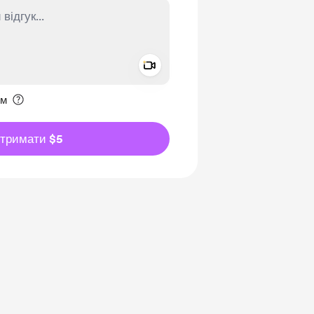
Add a video message
ення приватним
им
дтримати $5