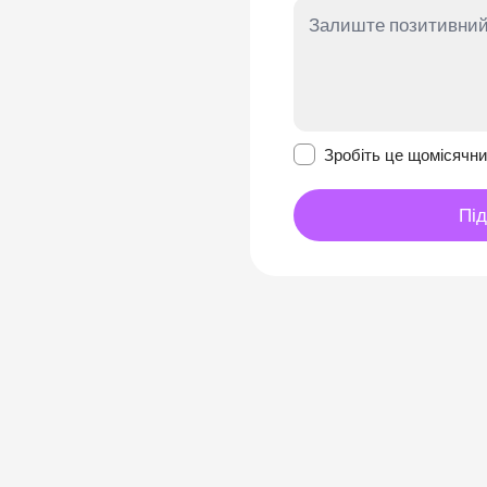
Зробити це повідомл
Зробіть це щомісячн
Пі