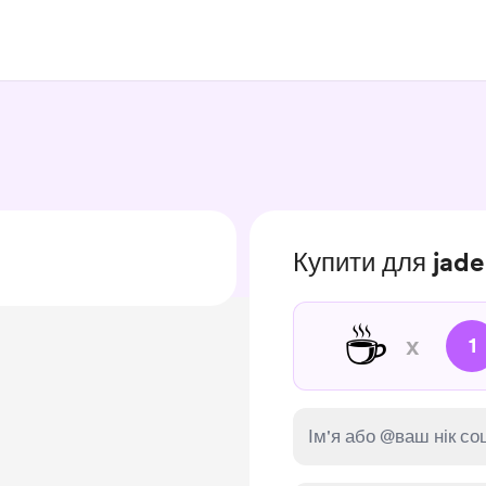
Купити для jade
☕
x
1