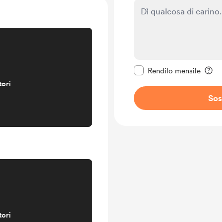
Rendi questo messagg
Rendilo mensile
tori
Sos
tori