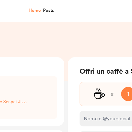
Home
Posts
Offri un caffè a
☕
x
1
re Senpai Jizz.