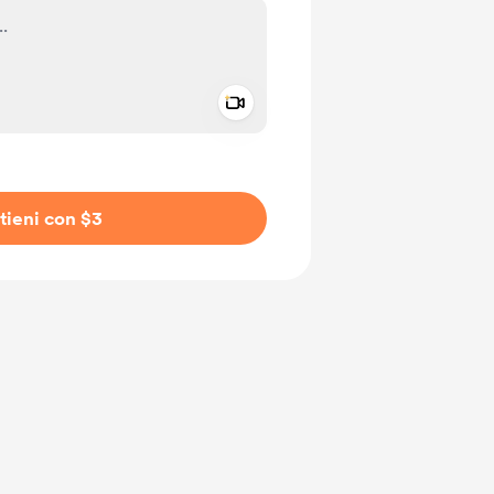
Add a video message
io privato
tieni con $3