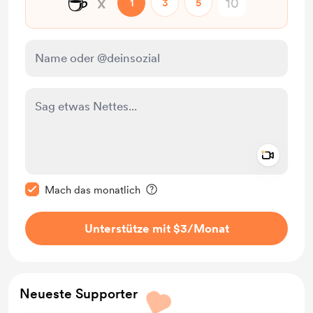
☕
x
1
3
5
Add a 
Diese Nachricht als privat kennzeichnen
Mach das monatlich
Unterstütze mit $3
/Monat
Neueste Supporter