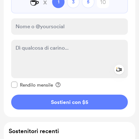
☕
x
1
3
5
Add a 
Rendi questo messaggio privato
Rendilo mensile
Sostieni con $5
Sostenitori recenti