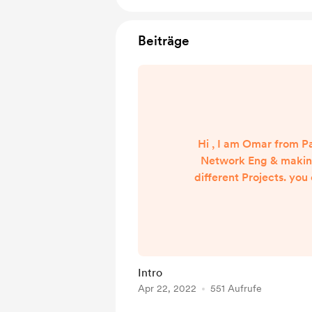
Beiträge
Hi , I am Omar from Pa
Network Eng & making
different Projects. you
subscribe youtube 
Intro
Apr 22, 2022
551 Aufrufe