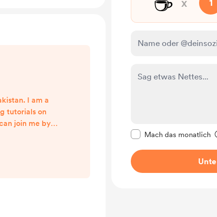
☕
x
1
kistan. I am a
 tutorials on
 can join me by
Diese Nachricht als p
channel. :)
Mach das monatlich
Unte