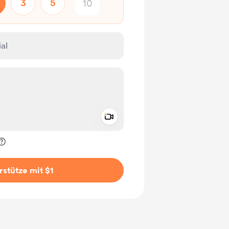
3
5
Add a video message
rivat kennzeichnen
rstütze mit $1