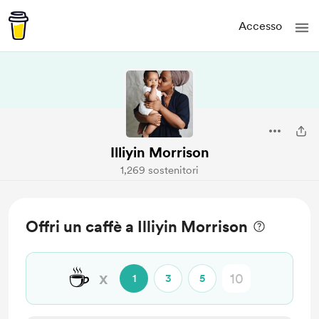
Accesso
Illiyin Morrison
1,269 sostenitori
Offri un caffè a Illiyin Morrison
☕
x
1
3
5