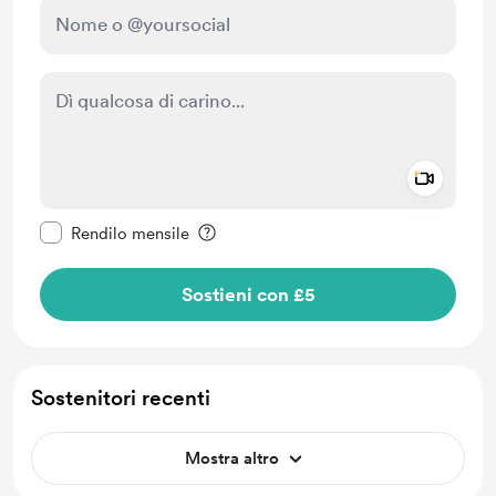
Add a 
Rendi questo messaggio privato
Rendilo mensile
Sostieni con £5
Sostenitori recenti
Mostra altro