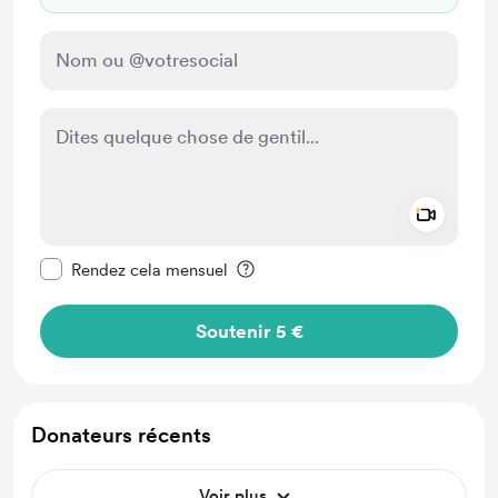
Add a 
Rendre ce message privé
Rendez cela mensuel
Soutenir 5 €
Donateurs récents
Voir plus