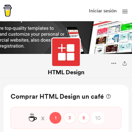
Iniciar sesión
HTML Design
Comprar HTML Design un café
☕
x
1
3
5