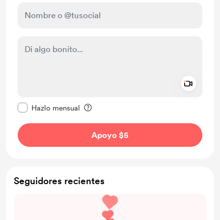
Add a 
Configurar este mensaje como privado
Hazlo mensual
Apoyo $5
Seguidores recientes