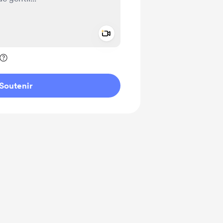
Add a video message
ivé
Soutenir