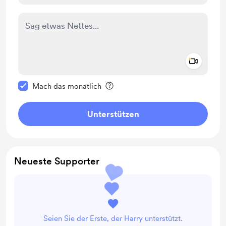
Add a 
Diese Nachricht als privat kennzeichnen
Mach das monatlich
Unterstützen
Neueste Supporter
Seien Sie der Erste, der Harry unterstützt.