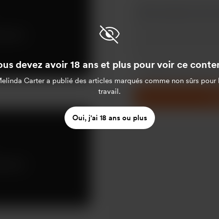
quement
Rendre ce message pr
us devez avoir 18 ans et plus pour voir ce cont
Rendez cela mensuel
elinda Carter
a publié des articles marqués comme non sûrs pour 
travail.
So
Oui, j'ai 18 ans ou plus
quement