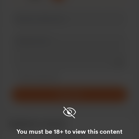
Add a 
Configurar este mensaje como privado
Hazlo mensual
Apoyo $3
Seguidores recientes
You must be 18+ to view this content