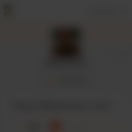
Iniciar sesión
Melinda Carter
Inicio
Publicaciones
Comprar Melinda Carter un café
☕
x
1
3
5