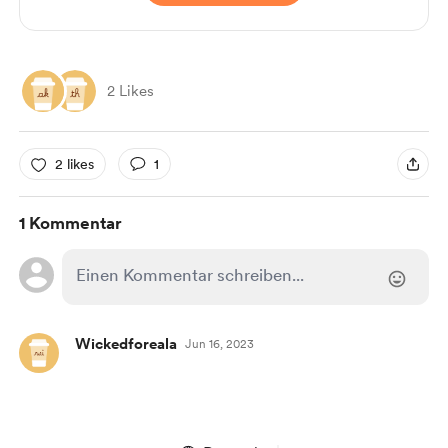
2 Likes
2 likes
1
1 Kommentar
Wickedforeala
Jun 16, 2023