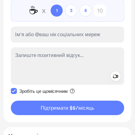
☕
x
1
3
5
Add a 
Зробити це повідомлення приватним
Зробіть це щомісячним
Підтримати $5
/місяць