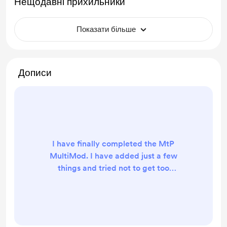
Нещодавні прихильники
Показати більше
Дописи
I have finally completed the MtP
MultiMod. I have added just a few
things and tried not to get too
crazy; here is the current list. My
Gallery Mod is now fully
incorporated and all scenes are
unlocked Added a Dialogue Box