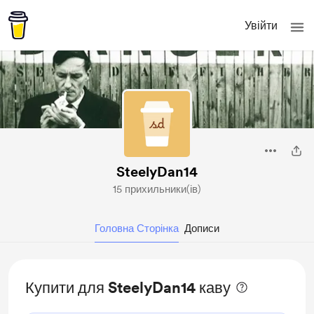
Увійти
SteelyDan14
15 прихильники(ів)
Головна Сторінка
Дописи
Купити для SteelyDan14 каву