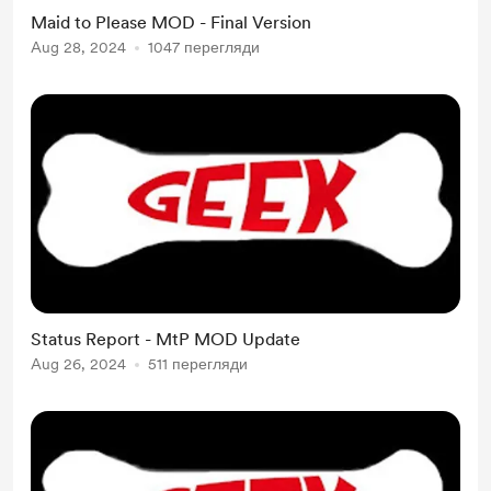
Opacity bar in Preferences Ability
Maid to Please MOD - Final Version
to change core attributes that
Aug 28, 2024
1047 перегляди
impact choices Added a more
robust stats page Ordinarily, I would
add a walkthru but the Dev has one
included. I...
Status Report - MtP MOD Update
Aug 26, 2024
511 перегляди